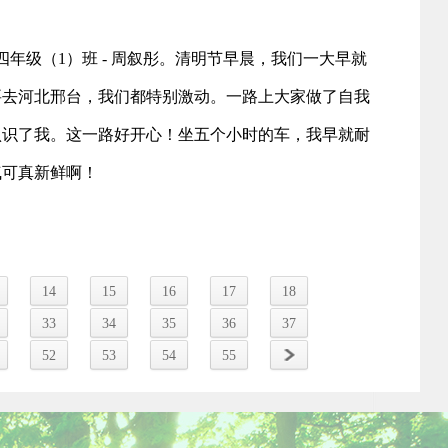
四年级（1）班 - 周叙彤。清明节早晨，我们一大早就
要去河北邢台，我们都特别激动。一路上大家做了自我
认识了我。这一路好开心！坐五个小时的车，我早就耐
气可真新鲜啊！
14
15
16
17
18
33
34
35
36
37
52
53
54
55