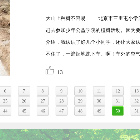
大山上种树不容易 —— 北京市三里屯小学
赶去参加少年公益学院的植树活动。因为
介绍，我认识了好几个小同学，还让大家
不住了，一溜烟地跑下车。啊！车外的空
13
6
7
8
9
10
11
12
13
25
26
27
28
29
30
31
32
44
45
46
47
48
49
50
51